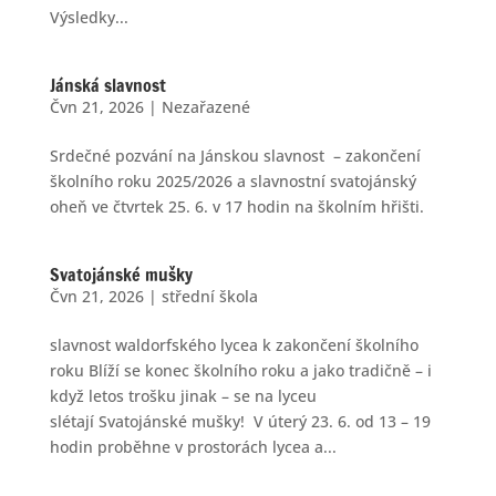
Výsledky...
Jánská slavnost
Čvn 21, 2026
|
Nezařazené
Srdečné pozvání na Jánskou slavnost – zakončení
školního roku 2025/2026 a slavnostní svatojánský
oheň ve čtvrtek 25. 6. v 17 hodin na školním hřišti.
Svatojánské mušky
Čvn 21, 2026
|
střední škola
slavnost waldorfského lycea k zakončení školního
roku Blíží se konec školního roku a jako tradičně – i
když letos trošku jinak – se na lyceu
slétají Svatojánské mušky! V úterý 23. 6. od 13 – 19
hodin proběhne v prostorách lycea a...