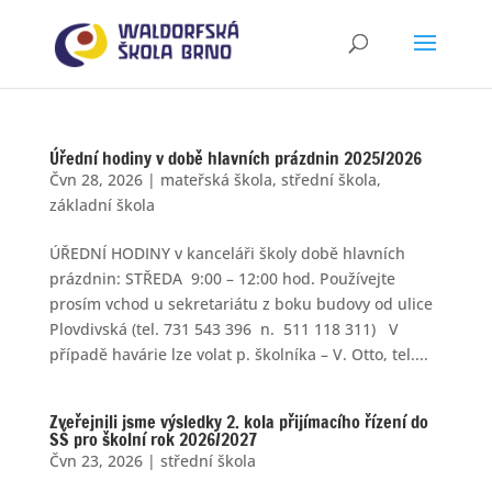
Úřední hodiny v době hlavních prázdnin 2025/2026
Čvn 28, 2026
|
mateřská škola
,
střední škola
,
základní škola
ÚŘEDNÍ HODINY v kanceláři školy době hlavních
prázdnin: STŘEDA 9:00 – 12:00 hod. Používejte
prosím vchod u sekretariátu z boku budovy od ulice
Plovdivská (tel. 731 543 396 n. 511 118 311) V
případě havárie lze volat p. školníka – V. Otto, tel....
Zveřejnili jsme výsledky 2. kola přijímacího řízení do
SŠ pro školní rok 2026/2027
Čvn 23, 2026
|
střední škola