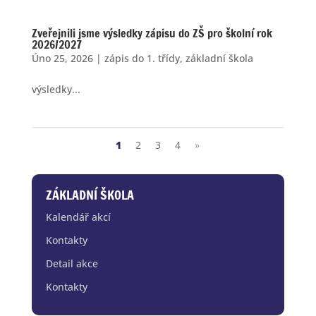
Zveřejnili jsme výsledky zápisu do ZŠ pro školní rok
2026/2027
Úno 25, 2026
|
zápis do 1. třídy
,
základní škola
výsledky...
1
2
3
4
»
ZÁKLADNÍ ŠKOLA
Kalendář akcí
Kontakty
Detail akce
Kontakty